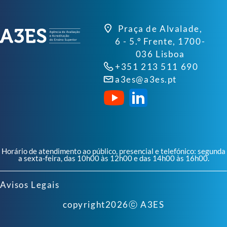
Praça de Alvalade,
6 - 5.º Frente, 1700-
036 Lisboa
+351 213 511 690
a3es@a3es.pt
Horário de atendimento ao público, presencial e telefónico: segunda
a sexta-feira, das 10h00 às 12h00 e das 14h00 às 16h00.
Avisos Legais
copyright
2026
ⓒ A3ES