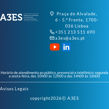
Praça de Alvalade,
6 - 5.º Frente, 1700-
036 Lisboa
+351 213 511 690
a3es@a3es.pt
Horário de atendimento ao público, presencial e telefónico: segunda
a sexta-feira, das 10h00 às 12h00 e das 14h00 às 16h00.
Avisos Legais
copyright
2026
ⓒ A3ES