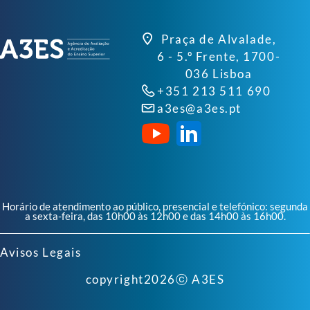
Praça de Alvalade,
6 - 5.º Frente, 1700-
036 Lisboa
+351 213 511 690
a3es@a3es.pt
Horário de atendimento ao público, presencial e telefónico: segunda
a sexta-feira, das 10h00 às 12h00 e das 14h00 às 16h00.
Avisos Legais
copyright
2026
ⓒ A3ES