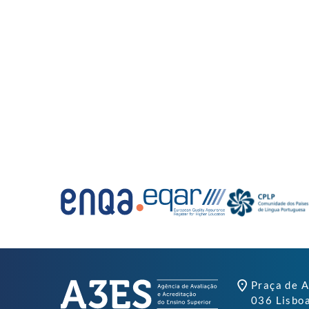
Praça de A
036 Lisbo