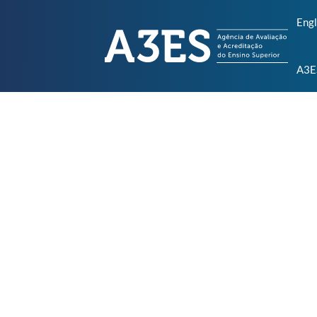
Engl
A3E