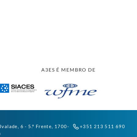
A3ES É MEMBRO DE
lvalade, 6 - 5.º Frente, 1700-
+351 213 511 690
a