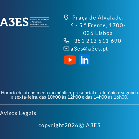
Praça de Alvalade,
6 - 5.º Frente, 1700-
036 Lisboa
+351 213 511 690
a3es@a3es.pt
Horário de atendimento ao público, presencial e telefónico: segunda
a sexta-feira, das 10h00 às 12h00 e das 14h00 às 16h00.
Avisos Legais
copyright
2026
ⓒ A3ES