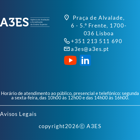
Praça de Alvalade,
6 - 5.º Frente, 1700-
036 Lisboa
+351 213 511 690
a3es@a3es.pt
Horário de atendimento ao público, presencial e telefónico: segunda
a sexta-feira, das 10h00 às 12h00 e das 14h00 às 16h00.
Avisos Legais
copyright
2026
ⓒ A3ES