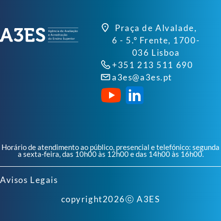
Praça de Alvalade,
6 - 5.º Frente, 1700-
036 Lisboa
+351 213 511 690
a3es@a3es.pt
Horário de atendimento ao público, presencial e telefónico: segunda
a sexta-feira, das 10h00 às 12h00 e das 14h00 às 16h00.
Avisos Legais
copyright
2026
ⓒ A3ES