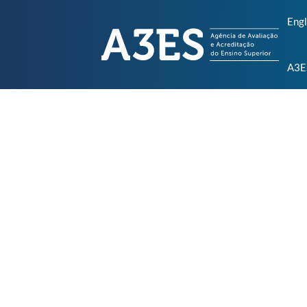
Engl
A3E