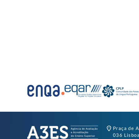
Praça de A
036 Lisbo