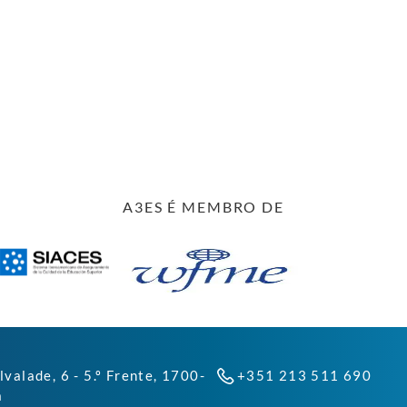
A3ES É MEMBRO DE
lvalade, 6 - 5.º Frente, 1700-
+351 213 511 690
a