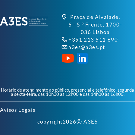
Praça de Alvalade,
6 - 5.º Frente, 1700-
036 Lisboa
+351 213 511 690
a3es@a3es.pt
Horário de atendimento ao público, presencial e telefónico: segunda
a sexta-feira, das 10h00 às 12h00 e das 14h00 às 16h00.
Avisos Legais
copyright
2026
ⓒ A3ES