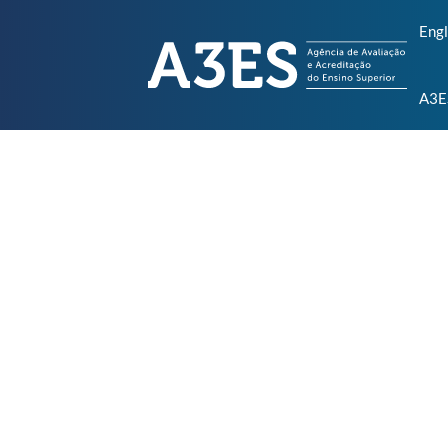
Engl
A3E