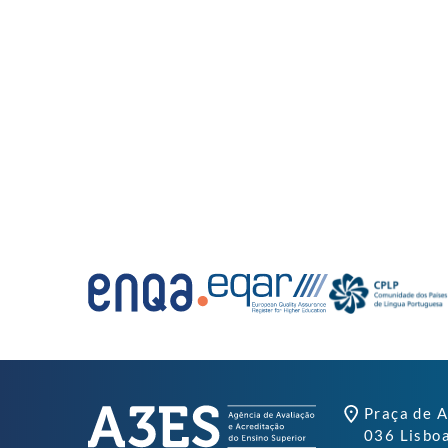
Praça de A
036 Lisbo