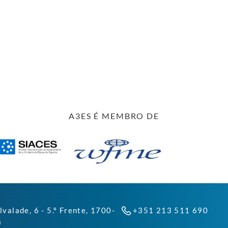
A3ES É MEMBRO DE
lvalade, 6 - 5.º Frente, 1700-
+351 213 511 690
a