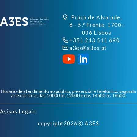
Praça de Alvalade,
6 - 5.º Frente, 1700-
036 Lisboa
+351 213 511 690
a3es@a3es.pt
Horário de atendimento ao público, presencial e telefónico: segunda
a sexta-feira, das 10h00 às 12h00 e das 14h00 às 16h00.
Avisos Legais
copyright
2026
ⓒ A3ES