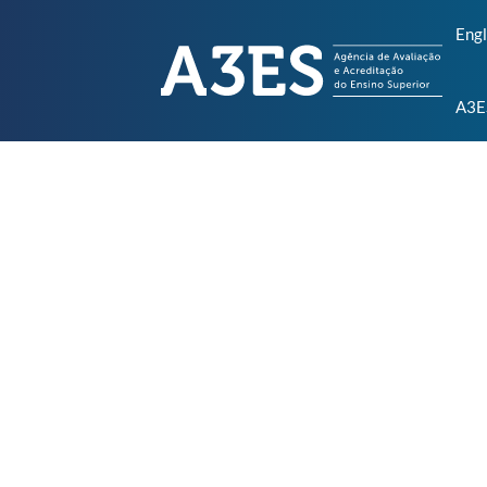
Engl
A3E