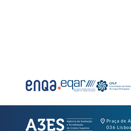
Praça de A
036 Lisbo