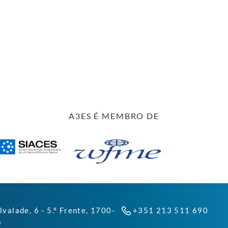
A3ES É MEMBRO DE
lvalade, 6 - 5.º Frente, 1700-
+351 213 511 690
a