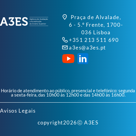
Praça de Alvalade,
6 - 5.º Frente, 1700-
036 Lisboa
+351 213 511 690
a3es@a3es.pt
Horário de atendimento ao público, presencial e telefónico: segunda
a sexta-feira, das 10h00 às 12h00 e das 14h00 às 16h00.
Avisos Legais
copyright
2026
ⓒ A3ES