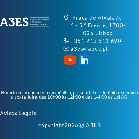
Praça de Alvalade,
6 - 5.º Frente, 1700-
036 Lisboa
+351 213 511 690
a3es@a3es.pt
Horário de atendimento ao público, presencial e telefónico: segunda
a sexta-feira, das 10h00 às 12h00 e das 14h00 às 16h00.
Avisos Legais
copyright
2026
ⓒ A3ES