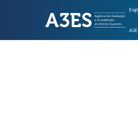
Engl
A3E