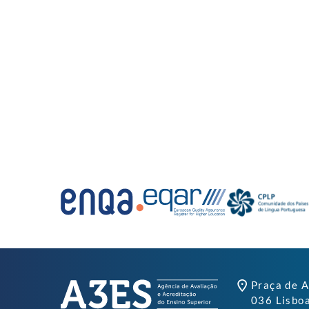
Praça de A
036 Lisbo