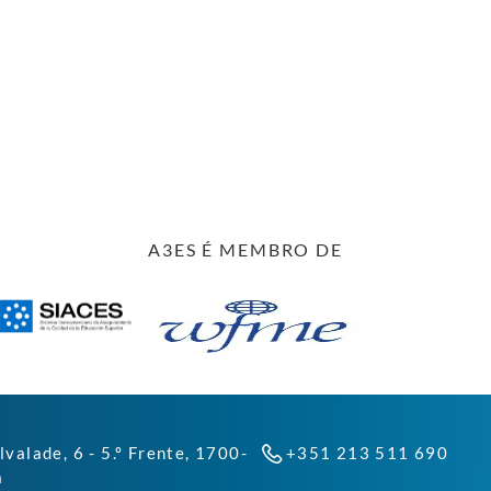
A3ES É MEMBRO DE
lvalade, 6 - 5.º Frente, 1700-
+351 213 511 690
a