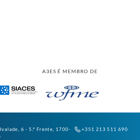
A3ES É MEMBRO DE
lvalade, 6 - 5.º Frente, 1700-
+351 213 511 690
a