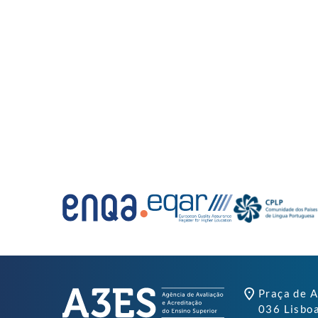
Praça de A
036 Lisbo