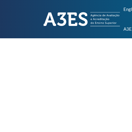
Engl
A3E