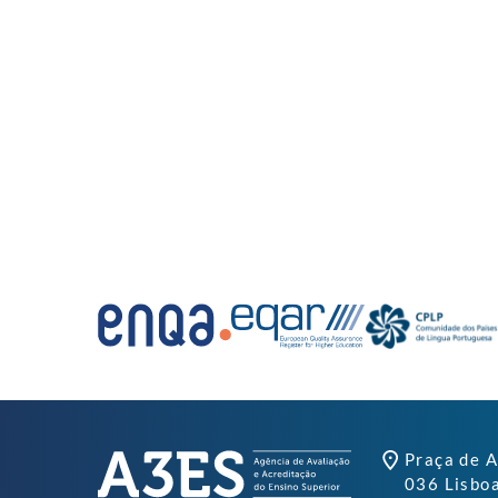
Praça de A
036 Lisbo