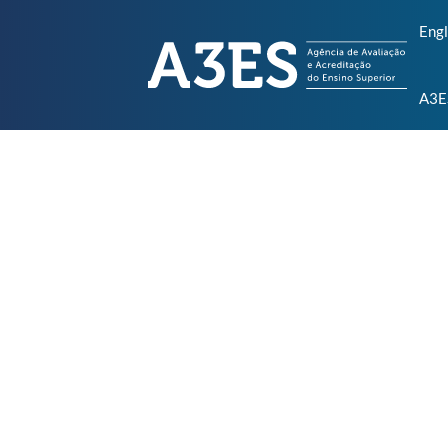
Engl
A3E