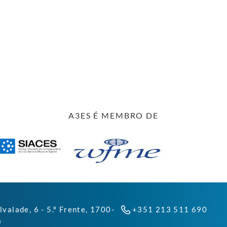
A3ES É MEMBRO DE
lvalade, 6 - 5.º Frente, 1700-
+351 213 511 690
a