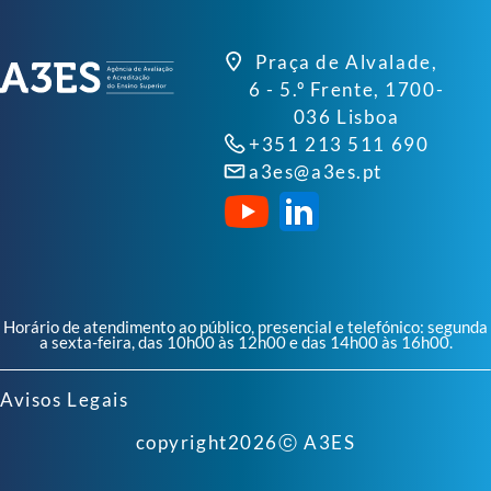
Praça de Alvalade,
6 - 5.º Frente, 1700-
036 Lisboa
+351 213 511 690
a3es@a3es.pt
Horário de atendimento ao público, presencial e telefónico: segunda
a sexta-feira, das 10h00 às 12h00 e das 14h00 às 16h00.
Avisos Legais
copyright
2026
ⓒ A3ES