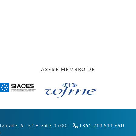
A3ES É MEMBRO DE
lvalade, 6 - 5.º Frente, 1700-
+351 213 511 690
a