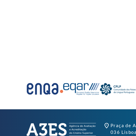
Praça de A
036 Lisbo