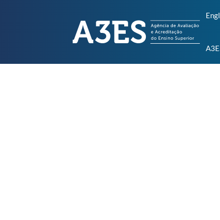
Engl
A3E