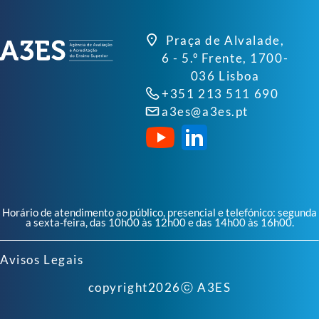
Praça de Alvalade,
6 - 5.º Frente, 1700-
036 Lisboa
+351 213 511 690
a3es@a3es.pt
Horário de atendimento ao público, presencial e telefónico: segunda
a sexta-feira, das 10h00 às 12h00 e das 14h00 às 16h00.
Avisos Legais
copyright
2026
ⓒ A3ES