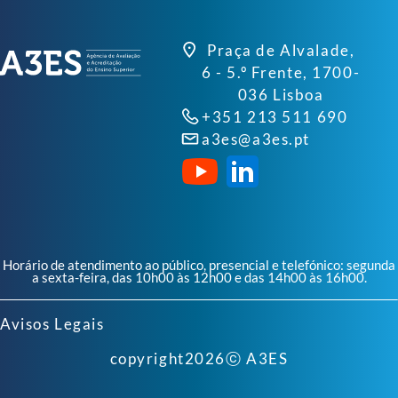
Praça de Alvalade,
6 - 5.º Frente, 1700-
036 Lisboa
+351 213 511 690
a3es@a3es.pt
Horário de atendimento ao público, presencial e telefónico: segunda
a sexta-feira, das 10h00 às 12h00 e das 14h00 às 16h00.
Avisos Legais
copyright
2026
ⓒ A3ES