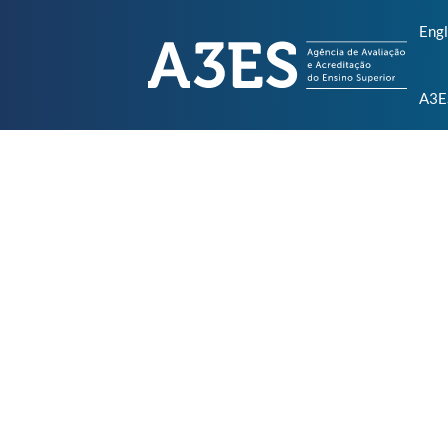
Engl
A3E