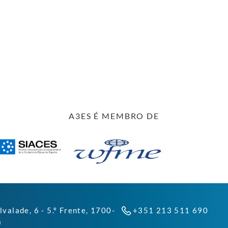
A3ES É MEMBRO DE
lvalade, 6 - 5.º Frente, 1700-
+351 213 511 690
a