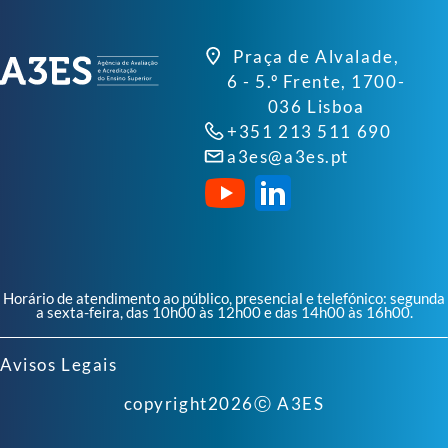
Praça de Alvalade,
6 - 5.º Frente, 1700-
036 Lisboa
+351 213 511 690
a3es@a3es.pt
Horário de atendimento ao público, presencial e telefónico: segunda
a sexta-feira, das 10h00 às 12h00 e das 14h00 às 16h00.
Avisos Legais
copyright
2026
ⓒ A3ES