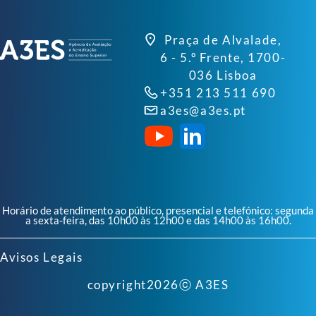
Praça de Alvalade,
6 - 5.º Frente, 1700-
036 Lisboa
+351 213 511 690
a3es@a3es.pt
Horário de atendimento ao público, presencial e telefónico: segunda
a sexta-feira, das 10h00 às 12h00 e das 14h00 às 16h00.
Avisos Legais
copyright
2026
ⓒ A3ES