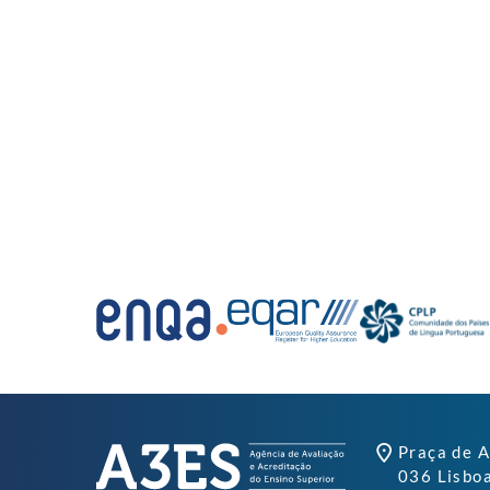
Praça de A
036 Lisbo