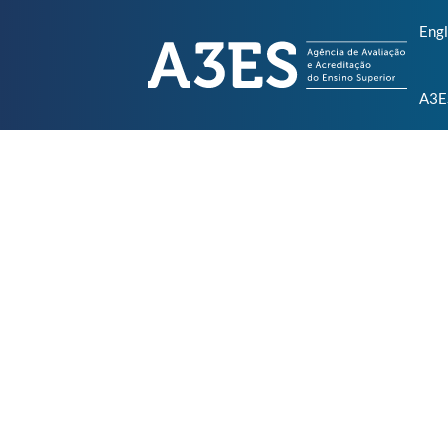
Engl
A3E