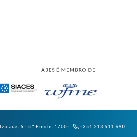
A3ES É MEMBRO DE
lvalade, 6 - 5.º Frente, 1700-
+351 213 511 690
a