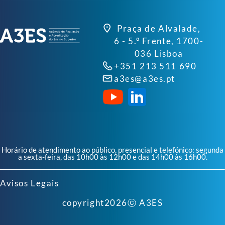
Praça de Alvalade,
6 - 5.º Frente, 1700-
036 Lisboa
+351 213 511 690
a3es@a3es.pt
Horário de atendimento ao público, presencial e telefónico: segunda
a sexta-feira, das 10h00 às 12h00 e das 14h00 às 16h00.
Avisos Legais
copyright
2026
ⓒ A3ES