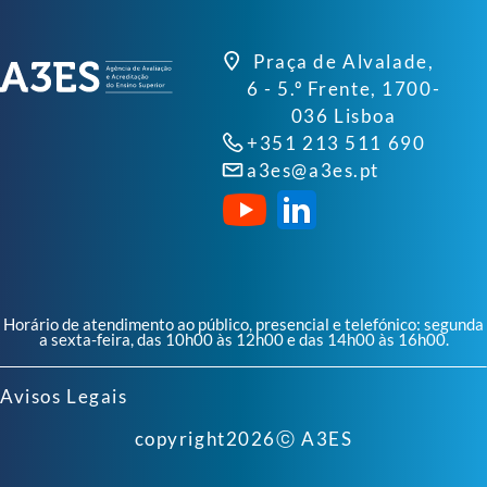
Praça de Alvalade,
6 - 5.º Frente, 1700-
036 Lisboa
+351 213 511 690
a3es@a3es.pt
Horário de atendimento ao público, presencial e telefónico: segunda
a sexta-feira, das 10h00 às 12h00 e das 14h00 às 16h00.
Avisos Legais
copyright
2026
ⓒ A3ES