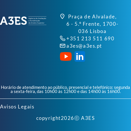
Praça de Alvalade,
6 - 5.º Frente, 1700-
036 Lisboa
+351 213 511 690
a3es@a3es.pt
Horário de atendimento ao público, presencial e telefónico: segunda
a sexta-feira, das 10h00 às 12h00 e das 14h00 às 16h00.
Avisos Legais
copyright
2026
ⓒ A3ES