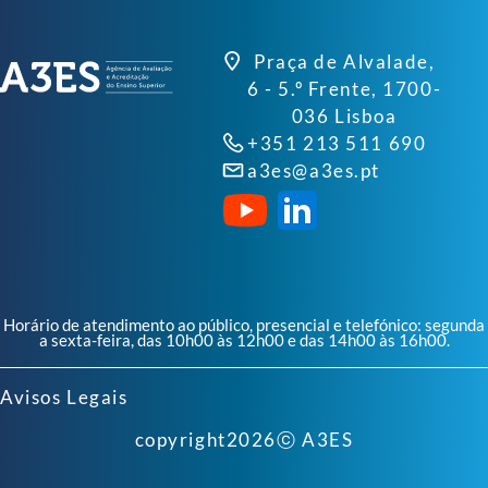
Praça de Alvalade,
6 - 5.º Frente, 1700-
036 Lisboa
+351 213 511 690
a3es@a3es.pt
Horário de atendimento ao público, presencial e telefónico: segunda
a sexta-feira, das 10h00 às 12h00 e das 14h00 às 16h00.
Avisos Legais
copyright
2026
ⓒ A3ES