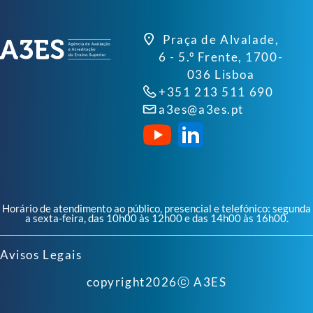
Praça de Alvalade,
6 - 5.º Frente, 1700-
036 Lisboa
+351 213 511 690
a3es@a3es.pt
Horário de atendimento ao público, presencial e telefónico: segunda
a sexta-feira, das 10h00 às 12h00 e das 14h00 às 16h00.
Avisos Legais
copyright
2026
ⓒ A3ES