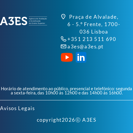
Praça de Alvalade,
6 - 5.º Frente, 1700-
036 Lisboa
+351 213 511 690
a3es@a3es.pt
Horário de atendimento ao público, presencial e telefónico: segunda
a sexta-feira, das 10h00 às 12h00 e das 14h00 às 16h00.
Avisos Legais
copyright
2026
ⓒ A3ES