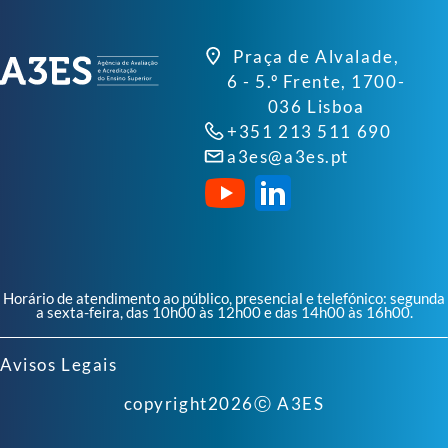
Praça de Alvalade,
6 - 5.º Frente, 1700-
036 Lisboa
+351 213 511 690
a3es@a3es.pt
Horário de atendimento ao público, presencial e telefónico: segunda
a sexta-feira, das 10h00 às 12h00 e das 14h00 às 16h00.
Avisos Legais
copyright
2026
ⓒ A3ES