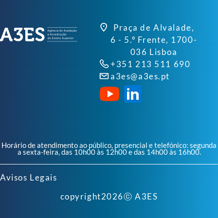
Praça de Alvalade,
6 - 5.º Frente, 1700-
036 Lisboa
+351 213 511 690
a3es@a3es.pt
Horário de atendimento ao público, presencial e telefónico: segunda
a sexta-feira, das 10h00 às 12h00 e das 14h00 às 16h00.
Avisos Legais
copyright
2026
ⓒ A3ES