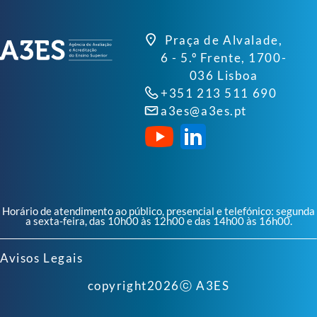
Praça de Alvalade,
6 - 5.º Frente, 1700-
036 Lisboa
+351 213 511 690
a3es@a3es.pt
Horário de atendimento ao público, presencial e telefónico: segunda
a sexta-feira, das 10h00 às 12h00 e das 14h00 às 16h00.
Avisos Legais
copyright
2026
ⓒ A3ES