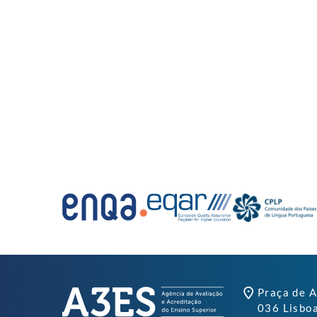
Praça de A
036 Lisbo