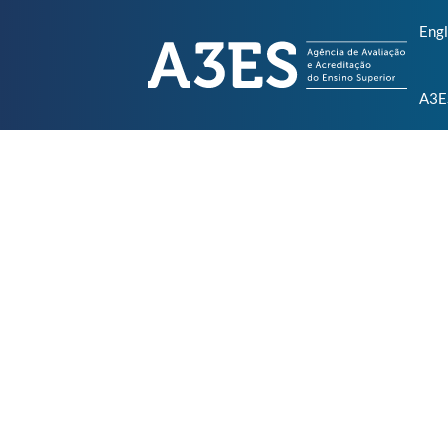
Engl
A3E