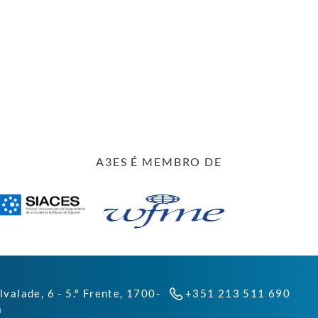
A3ES É MEMBRO DE
lvalade, 6 - 5.º Frente, 1700-
+351 213 511 690
a