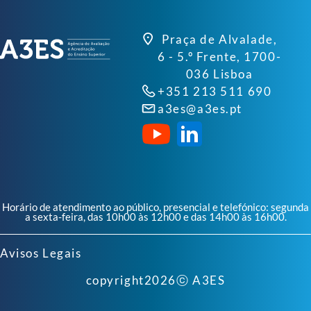
Praça de Alvalade,
6 - 5.º Frente, 1700-
036 Lisboa
+351 213 511 690
a3es@a3es.pt
Horário de atendimento ao público, presencial e telefónico: segunda
a sexta-feira, das 10h00 às 12h00 e das 14h00 às 16h00.
Avisos Legais
copyright
2026
ⓒ A3ES