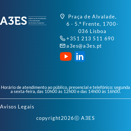
Praça de Alvalade,
6 - 5.º Frente, 1700-
036 Lisboa
+351 213 511 690
a3es@a3es.pt
Horário de atendimento ao público, presencial e telefónico: segunda
a sexta-feira, das 10h00 às 12h00 e das 14h00 às 16h00.
Avisos Legais
copyright
2026
ⓒ A3ES