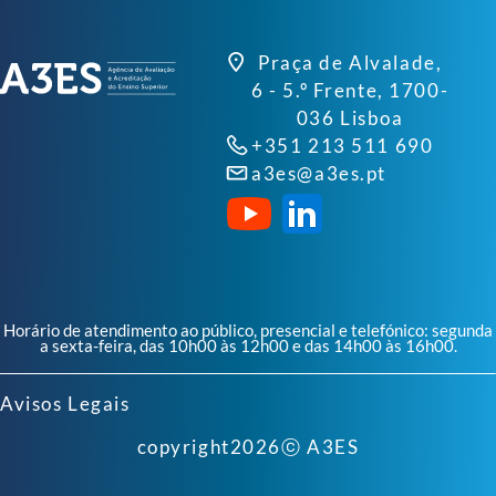
Praça de Alvalade,
6 - 5.º Frente, 1700-
036 Lisboa
+351 213 511 690
a3es@a3es.pt
Horário de atendimento ao público, presencial e telefónico: segunda
a sexta-feira, das 10h00 às 12h00 e das 14h00 às 16h00.
Avisos Legais
copyright
2026
ⓒ A3ES