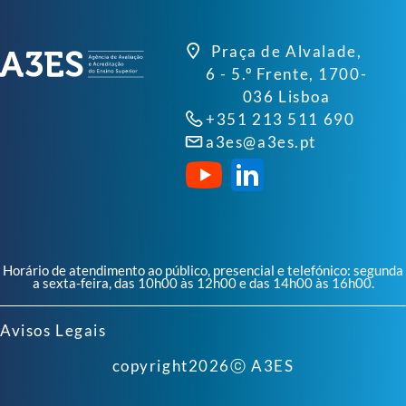
Praça de Alvalade,
6 - 5.º Frente, 1700-
036 Lisboa
+351 213 511 690
a3es@a3es.pt
Horário de atendimento ao público, presencial e telefónico: segunda
a sexta-feira, das 10h00 às 12h00 e das 14h00 às 16h00.
Avisos Legais
copyright
2026
ⓒ A3ES