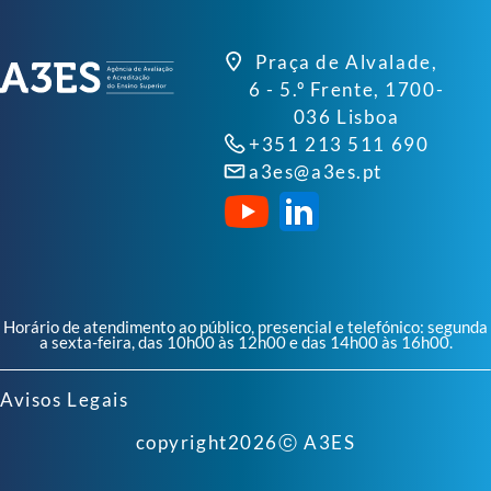
Praça de Alvalade,
6 - 5.º Frente, 1700-
036 Lisboa
+351 213 511 690
a3es@a3es.pt
Horário de atendimento ao público, presencial e telefónico: segunda
a sexta-feira, das 10h00 às 12h00 e das 14h00 às 16h00.
Avisos Legais
copyright
2026
ⓒ A3ES