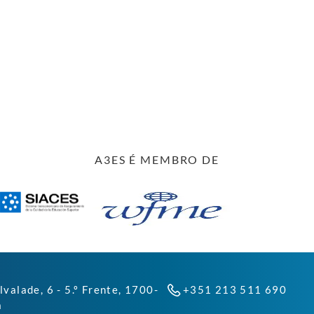
A3ES É MEMBRO DE
lvalade, 6 - 5.º Frente, 1700-
+351 213 511 690
a