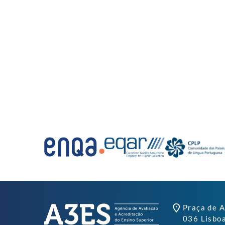
Praça de A
036 Lisbo