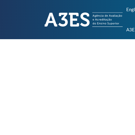
Engl
A3E