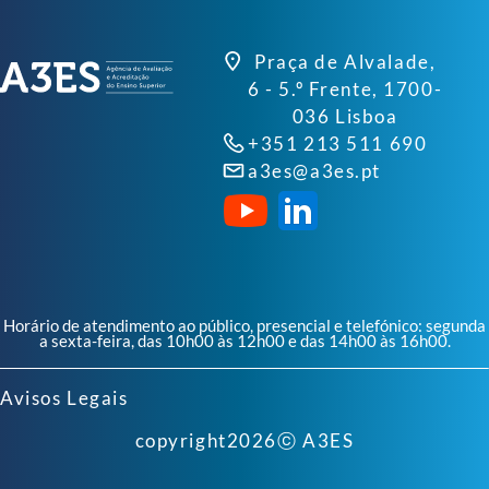
Praça de Alvalade,
6 - 5.º Frente, 1700-
036 Lisboa
+351 213 511 690
a3es@a3es.pt
Horário de atendimento ao público, presencial e telefónico: segunda
a sexta-feira, das 10h00 às 12h00 e das 14h00 às 16h00.
Avisos Legais
copyright
2026
ⓒ A3ES