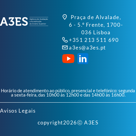
Praça de Alvalade,
6 - 5.º Frente, 1700-
036 Lisboa
+351 213 511 690
a3es@a3es.pt
Horário de atendimento ao público, presencial e telefónico: segunda
a sexta-feira, das 10h00 às 12h00 e das 14h00 às 16h00.
Avisos Legais
copyright
2026
ⓒ A3ES