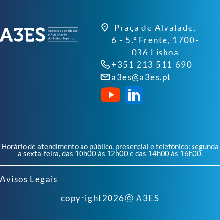
Praça de Alvalade,
6 - 5.º Frente, 1700-
036 Lisboa
+351 213 511 690
a3es@a3es.pt
Horário de atendimento ao público, presencial e telefónico: segunda
a sexta-feira, das 10h00 às 12h00 e das 14h00 às 16h00.
Avisos Legais
copyright
2026
ⓒ A3ES