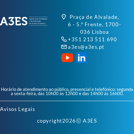
Praça de Alvalade,
6 - 5.º Frente, 1700-
036 Lisboa
+351 213 511 690
a3es@a3es.pt
Horário de atendimento ao público, presencial e telefónico: segunda
a sexta-feira, das 10h00 às 12h00 e das 14h00 às 16h00.
Avisos Legais
copyright
2026
ⓒ A3ES