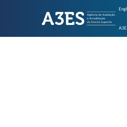
Engl
A3E