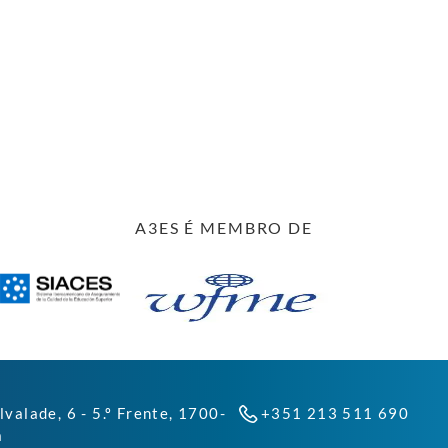
A3ES É MEMBRO DE
lvalade, 6 - 5.º Frente, 1700-
+351 213 511 690
a