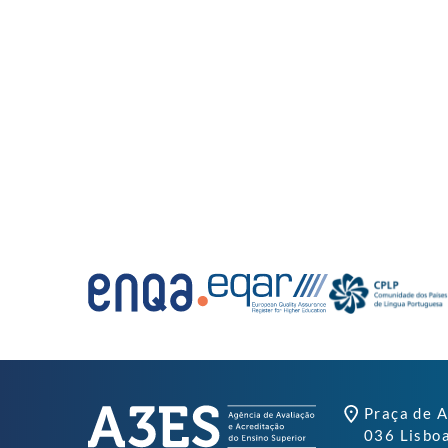
Praça de A
036 Lisbo