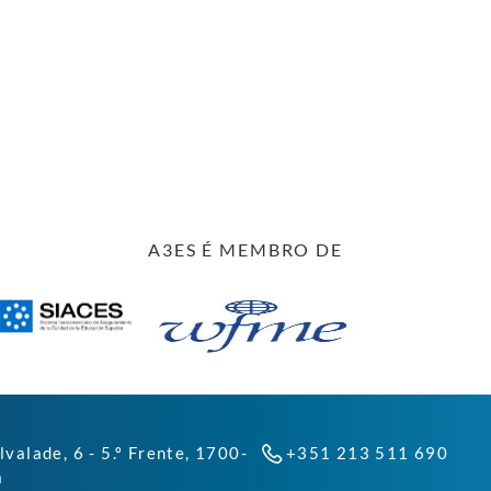
A3ES É MEMBRO DE
lvalade, 6 - 5.º Frente, 1700-
+351 213 511 690
a