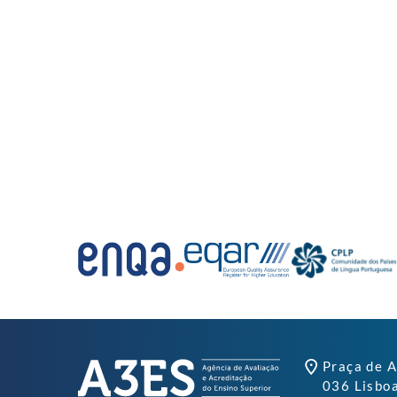
Praça de A
036 Lisbo