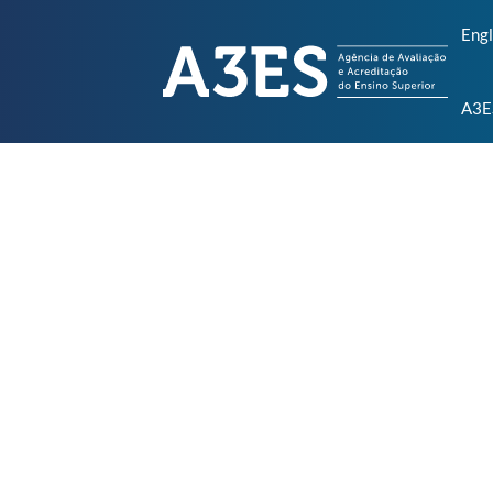
Engl
A3E