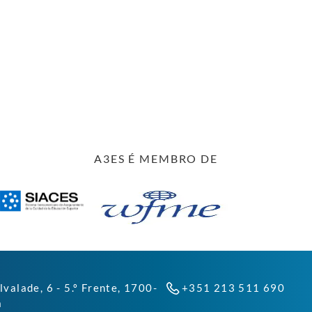
A3ES É MEMBRO DE
lvalade, 6 - 5.º Frente, 1700-
+351 213 511 690
a