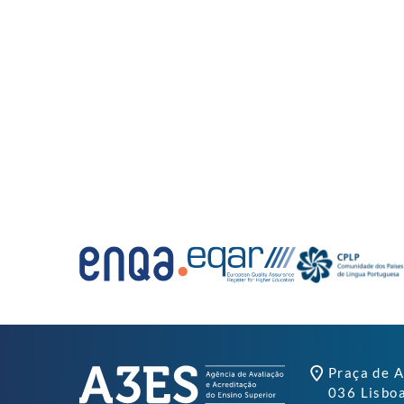
Praça de A
036 Lisbo