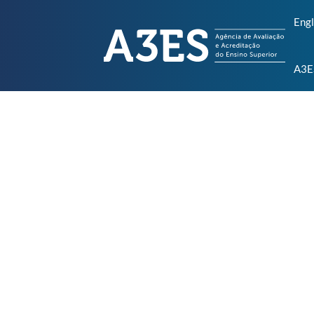
Engl
A3E