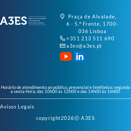
Praça de Alvalade,
6 - 5.º Frente, 1700-
036 Lisboa
+351 213 511 690
a3es@a3es.pt
Horário de atendimento ao público, presencial e telefónico: segunda
a sexta-feira, das 10h00 às 12h00 e das 14h00 às 16h00.
Avisos Legais
copyright
2026
ⓒ A3ES