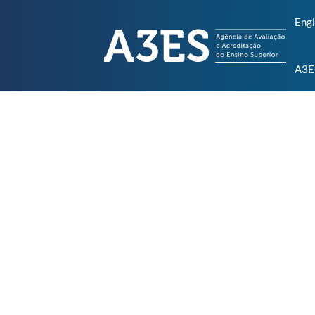
Engl
A3E