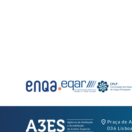
Praça de A
036 Lisbo