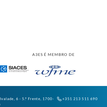
A3ES É MEMBRO DE
lvalade, 6 - 5.º Frente, 1700-
+351 213 511 690
a